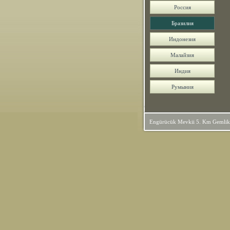
Россия
Бразилия
Индонезия
Малайзия
Индия
Румыния
Engürücük Mevkii 5. Km Gemlik / 