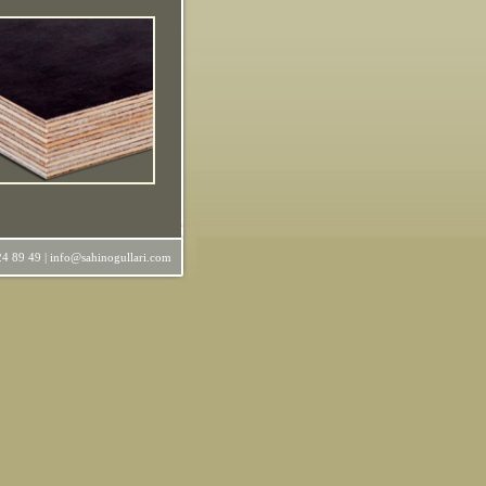
24 89 49 | info@sahinogullari.com