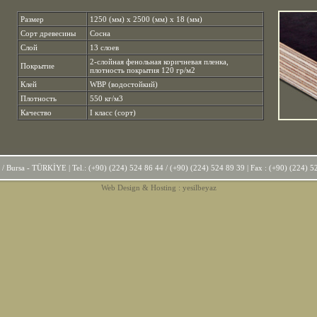
Размер
1250 (мм) x 2500 (мм) x 18 (мм)
Сорт древесины
Сосна
Слой
13 слоев
2-слойная фенольная коричневая пленка,
Покрытие
плотность покрытия 120 гр/м2
Клей
WBP (водостойкий)
Плотность
550 кг/м3
Качество
I класс (сорт)
Bursa - TÜRKİYE | Tel.: (+90) (224) 524 86 44 / (+90) (224) 524 89 39 | Fax : (+90) (224) 5
Web Design & Hosting : yesilbeyaz